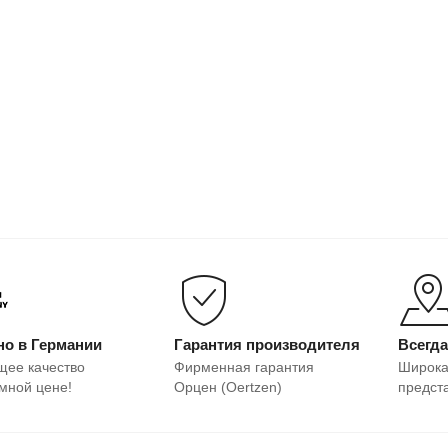
о в Германии
Гарантия производителя
Всегд
щее качество
Фирменная гарантия
Широка
мной цене!
Орцен (Oertzen)
предст