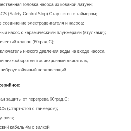
ественная головка насоса из кованой латуни;
CS (Safety Control Stop) Старт-стоп с таймером;
 соединение электродвигателя и насоса;
ый насос с керамическими плунжерами (втулками);
ический клапан (60град.С);
ключатель низкого давления воды на входе насоса;
й низкооборотный асинхронный двигатель;
 виброустойчивый нержавеющий.
серийное:
ан защиты от перегрева 60град.С;
CS (Старт-стоп с таймером);
y-pass;
ский кабель 4м с вилкой;