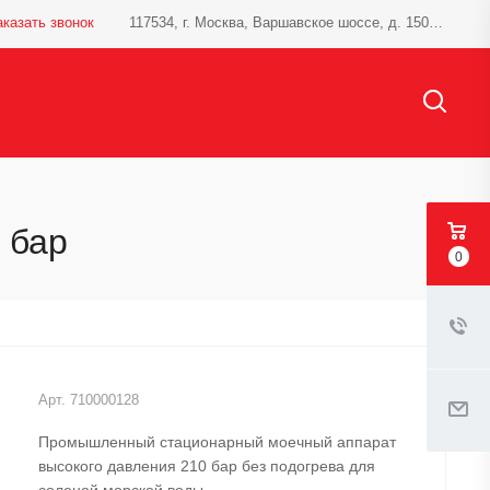
аказать звонок
117534, г. Москва, Варшавское шоссе, д. 150, к.1
 бар
0
Арт.
710000128
Промышленный стационарный моечный аппарат
высокого давления 210 бар без подогрева для
соленой морской воды