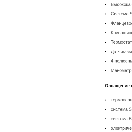
Высококач
Система S
Фланцевое
Кривошипн
Термостат
Датчик-вы
4-полюсны
Манометр
Оснащение 
термоклап
система S
система B
электриче