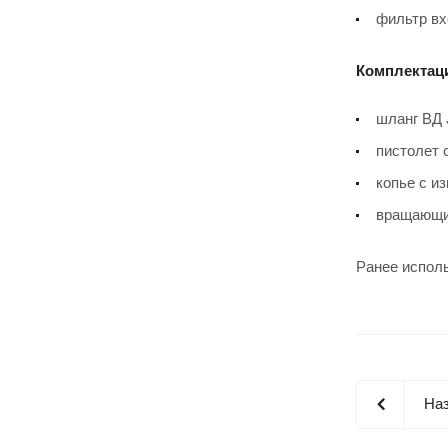
фильтр вх
Комплектаци
шланг ВД 
пистолет 
копье с и
вращающи
Ранее испол
Наз