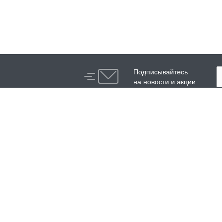
Подписывайтесь
на новости и акции:
Компания
Каталог
О компании
Высоконапорные аппараты
История
Аппараты и установки
сверхвысокого давления
Сотрудники
Модули нагрева воды
Реквизиты
Специальные аппараты
высокого давления
Аксессуары аппаратов
высокого давления