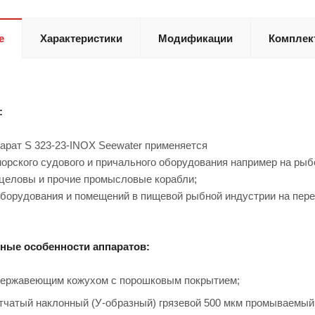
е
Характеристики
Модификации
Комплек
:
арат S 323-23-INOX Seewater применяется
морского судового и причального оборудования например на ры
нцеловы и прочие промысловые корабли;
 оборудования и помещений в пищевой рыбной индустрии на пе
ные особенности аппаратов:
нержавеющим кожухом с порошковым покрытием;
тчатый наклонный (У-образный) грязевой 500 мкм промываемый