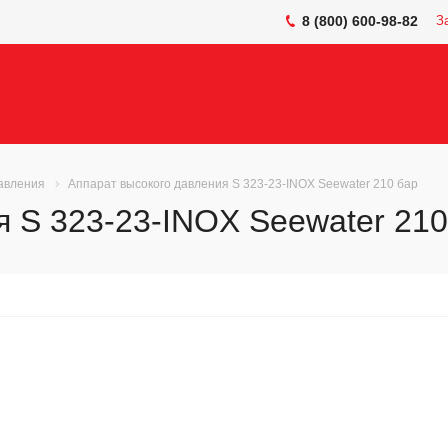
8 (800) 600-98-82
З
авления
Аппарат высокого давления S 323-23-INOX Seewater 210 бар
я S 323-23-INOX Seewater 210