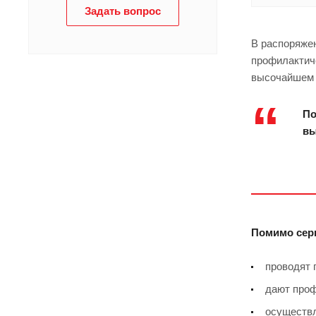
Задать вопрос
В распоряжен
профилактиче
высочайшем 
По
вы
Помимо сер
проводят 
дают проф
осуществл