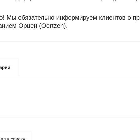
! Мы обязательно информируем клиентов о пра
анием Орцен (Oertzen).
арии
ад к списку