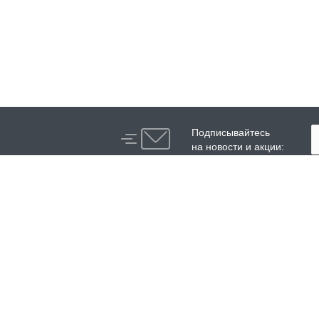
Подписывайтесь
на новости и акции:
Компания
Каталог
О компании
Высоконапорные аппараты
История
Аппараты и установки
сверхвысокого давления
Сотрудники
Модули нагрева воды
Реквизиты
Специальные аппараты
высокого давления