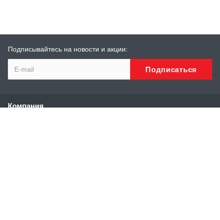
Подписывайтесь на новости и акции:
Компания
О компании
История
Сотрудники
Реквизиты
Каталог
Высоконапорные аппараты
Аппараты и установки сверхвысокого давления