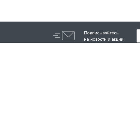
Подписывайтесь
на новости и акции:
Компания
Каталог
О компании
Высоконапорные аппараты
История
Аппараты и установки
сверхвысокого давления
Сотрудники
Модули нагрева воды
Реквизиты
Специальные аппараты
высокого давления
Аксессуары аппаратов
высокого давления
Запасные части Орцен