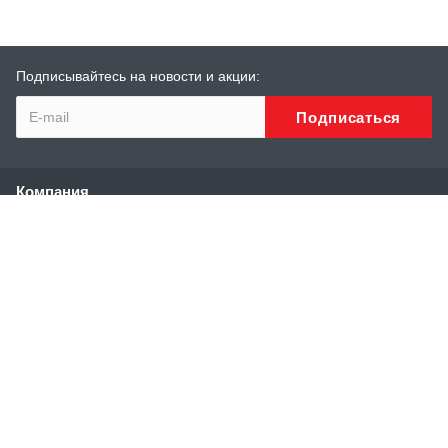
Подписывайтесь на новости и акции:
Компания
О компании
История
Сотрудники
Реквизиты
Каталог
Высоконапорные аппараты
Аппараты и установки сверхвысокого давления
Модули нагрева воды