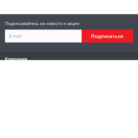
Подписывайтесь на новости и акции:
Компания
О компании
История
Сотрудники
Реквизиты
Каталог
Высоконапорные аппараты
Аппараты и установки сверхвысокого давления
Модули нагрева воды