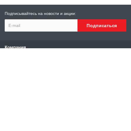
Подписывайтесь на новости и акции:
Компания
О компании
История
Сотрудники
Реквизиты
Каталог
Высоконапорные аппараты
Аппараты и установки сверхвысокого давления
Модули нагрева воды
Специальные аппараты высокого давления