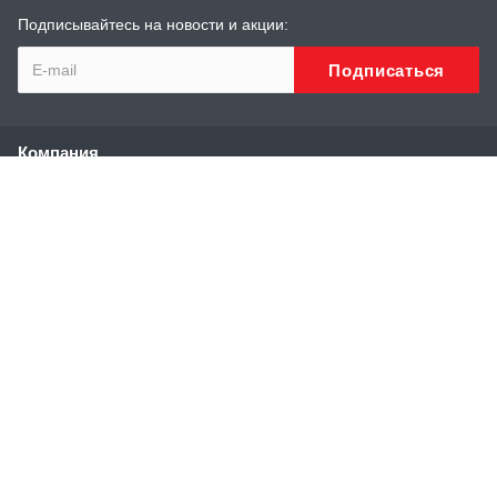
Подписывайтесь на новости и акции:
Компания
О компании
История
Сотрудники
Реквизиты
Каталог
Высоконапорные аппараты
Аппараты и установки сверхвысокого давления
Модули нагрева воды
Специальные аппараты высокого давления
Аксессуары аппаратов высокого давления