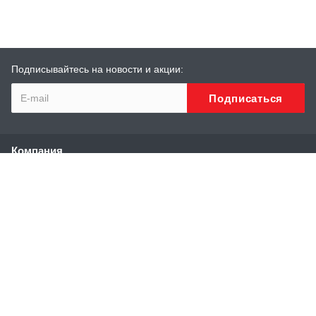
Подписывайтесь на новости и акции:
Компания
О компании
История
Сотрудники
Реквизиты
Каталог
Высоконапорные аппараты
Аппараты и установки сверхвысокого давления