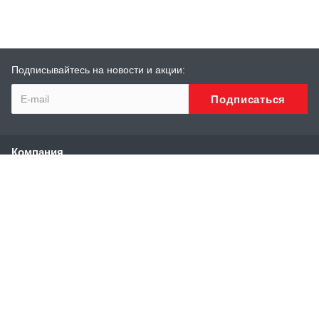
Подписывайтесь на новости и акции:
Компания
О компании
История
Сотрудники
Реквизиты
Каталог
Высоконапорные аппараты
Аппараты и установки сверхвысокого давления